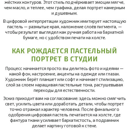
жёстких контуров. Этот стиль подчёркивает эмоции мягче,
чем масло, и теплее, чем графика, делая портрет камерным
и душевным.
В цифровой интерпретации художник имитирует настоящую
пастель — размытые края, наложение слоёв пигмента, —
чтобы результат выглядел как ручная работа на бархатной
бумаге, но с удобством печати на холсте.
КАК РОЖДАЕТСЯ ПАСТЕЛЬНЫЙ
ПОРТРЕТ В СТУДИИ
Процесс начинается просто: вы делитесь фото и идеями —
какой фон, настроение, акценты на одежде или глазах.
Художник берёт планшет или софт и начинает стилизацию,
слой за слоем наращивая пастельные тона, растушевывая
переходы для естественности.
Эскиз приходит вам на согласование: здесь можно смягчить
свет, усилить цвета или доработать детали, чтобы портрет
точно отражал характер человека. После финального
одобрения цифровая пастель печатается на холсте, где
фактура ткани усиливает бархатистость, а подрамник
делает картину готовой к стене.