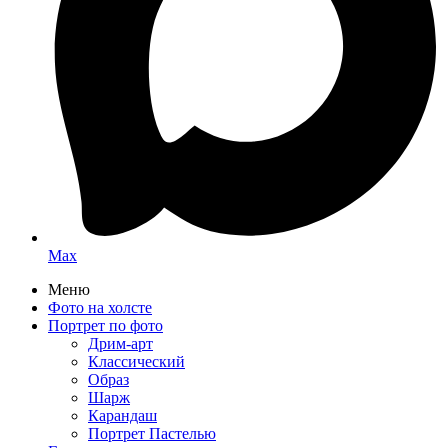
Max
Меню
Фото на холсте
Портрет по фото
Дрим-арт
Классический
Образ
Шарж
Карандаш
Портрет Пастелью