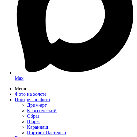
Max
Меню
Фото на холсте
Портрет по фото
Дрим-арт
Классический
Образ
Шарж
Карандаш
Портрет Пастелью